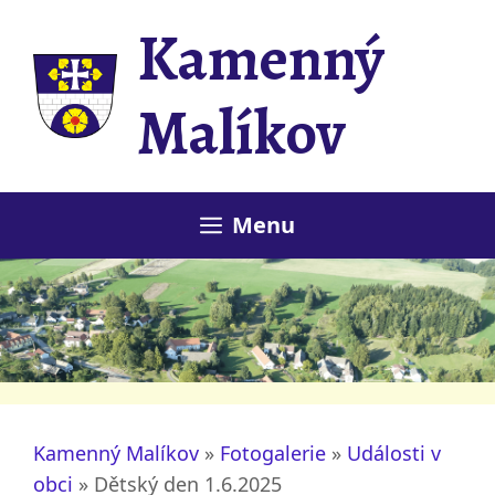
Přeskočit
Kamenný
na
obsah
Malíkov
Menu
Kamenný Malíkov
»
Fotogalerie
»
Události v
obci
»
Dětský den 1.6.2025