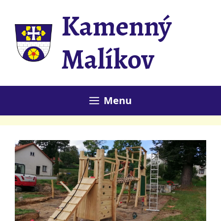
Přeskočit
Kamenný
na
obsah
Malíkov
Menu